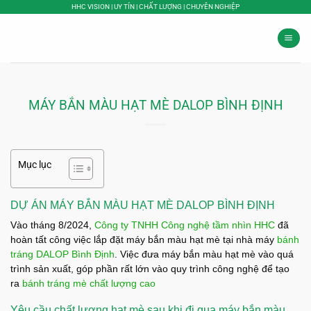
Bỏ
HHC VISION | UY TÍN | CHẤT LƯỢNG | CHUYÊN NGHIỆP
qua
nội
dung
MÁY BẮN MÀU HẠT MÈ DALOP BÌNH ĐỊNH
Mục lục
DỰ ÁN MÁY BẮN MÀU HẠT MÈ DALOP BÌNH ĐỊNH
Vào tháng 8/2024,
Công ty TNHH Công nghệ tầm nhìn HHC
đã
hoàn tất công việc lắp đặt máy bắn màu hạt mè tại nhà máy
bánh
tráng DALOP Bình Định
. Việc đưa máy bắn màu hạt mè vào quá
trình sản xuất, góp phần rất lớn vào quy trình công nghệ để tạo
ra
bánh tráng mè chất lượng cao
Yêu cầu chất lượng hạt mè sau khi đi qua máy bắn màu