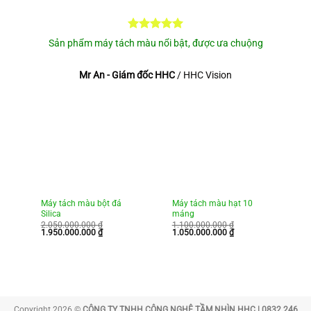
Sản phẩm máy tách màu nổi bật, được ưa chuộng
Mr An - Giám đốc HHC
/
HHC Vision
Máy tách màu bột đá
Máy tách màu hạt 10
M
Silica
máng
m
2.050.000.000
₫
1.100.000.000
₫
6
Giá
Giá
Giá
Giá
Gi
1.950.000.000
₫
1.050.000.000
₫
5
gốc
hiện
gốc
hiện
g
là:
tại
là:
tại
là
2.050.000.000 ₫.
là:
1.100.000.000 ₫.
là:
65
1.950.000.000 ₫.
1.050.000.000 ₫.
Copyright 2026 ©
CÔNG TY TNHH CÔNG NGHỆ TẦM NHÌN HHC | 0832 246