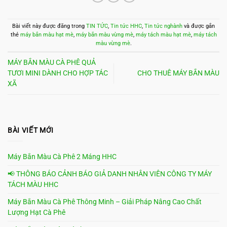
Bài viết này được đăng trong
TIN TỨC
,
Tin tức HHC
,
Tin tức nghành
và được gắn
thẻ
máy bắn màu hạt mè
,
máy bắn màu vừng mè
,
máy tách màu hạt mè
,
máy tách
màu vừng mè
.
MÁY BẮN MÀU CÀ PHÊ QUẢ
TƯƠI MINI DÀNH CHO HỢP TÁC
CHO THUÊ MÁY BẮN MÀU
XÃ
BÀI VIẾT MỚI
Máy Bắn Màu Cà Phê 2 Máng HHC
📢 THÔNG BÁO CẢNH BÁO GIẢ DANH NHÂN VIÊN CÔNG TY MÁY
TÁCH MÀU HHC
Máy Bắn Màu Cà Phê Thông Minh – Giải Pháp Nâng Cao Chất
Lượng Hạt Cà Phê