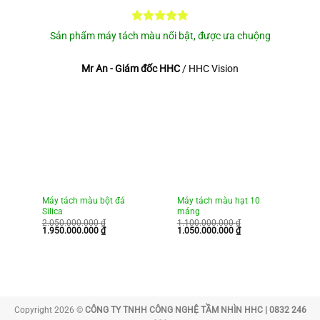
Sản phẩm máy tách màu nổi bật, được ưa chuộng
Mr An - Giám đốc HHC
/
HHC Vision
Máy tách màu bột đá
Máy tách màu hạt 10
M
Silica
máng
m
2.050.000.000
₫
1.100.000.000
₫
6
Giá
Giá
Giá
Giá
Gi
1.950.000.000
₫
1.050.000.000
₫
5
gốc
hiện
gốc
hiện
g
là:
tại
là:
tại
là
2.050.000.000 ₫.
là:
1.100.000.000 ₫.
là:
65
1.950.000.000 ₫.
1.050.000.000 ₫.
Copyright 2026 ©
CÔNG TY TNHH CÔNG NGHỆ TẦM NHÌN HHC | 0832 246