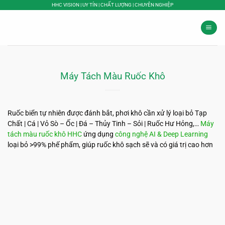
Bỏ
HHC VISION | UY TÍN | CHẤT LƯỢNG | CHUYÊN NGHIỆP
qua
nội
dung
Máy Tách Màu Ruốc Khô
Ruốc biển tự nhiên được đánh bắt, phơi khô cần xử lý loại bỏ Tạp
Chất | Cá | Vỏ Sò – Ốc | Đá – Thủy Tinh – Sỏi | Ruốc Hư Hỏng,…
Máy
tách màu ruốc khô HHC
ứng dụng
công nghệ AI & Deep Learning
loại bỏ >99% phế phẩm, giúp ruốc khô sạch sẽ và có giá trị cao hơn