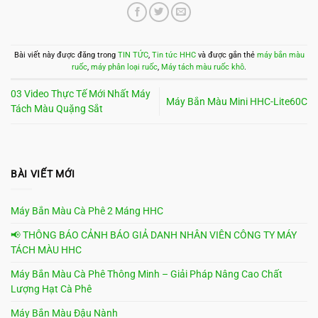
Bài viết này được đăng trong
TIN TỨC
,
Tin tức HHC
và được gắn thẻ
máy bắn màu
ruốc
,
máy phân loại ruốc
,
Máy tách màu ruốc khô
.
03 Video Thực Tế Mới Nhất Máy
Máy Bắn Màu Mini HHC-Lite60C
Tách Màu Quặng Sắt
BÀI VIẾT MỚI
Máy Bắn Màu Cà Phê 2 Máng HHC
📢 THÔNG BÁO CẢNH BÁO GIẢ DANH NHÂN VIÊN CÔNG TY MÁY
TÁCH MÀU HHC
Máy Bắn Màu Cà Phê Thông Minh – Giải Pháp Nâng Cao Chất
Lượng Hạt Cà Phê
Máy Bắn Màu Đậu Nành