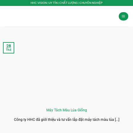
Bỏ
HHC VISION | UY TÍN | CHẤT LƯỢNG | CHUYÊN NGHIỆP
qua
nội
dung
28
Th3
Máy Tách Màu Lúa Giống
Công ty HHC đã giới thiệu và tư vấn lắp đặt máy tách màu lúa [...]