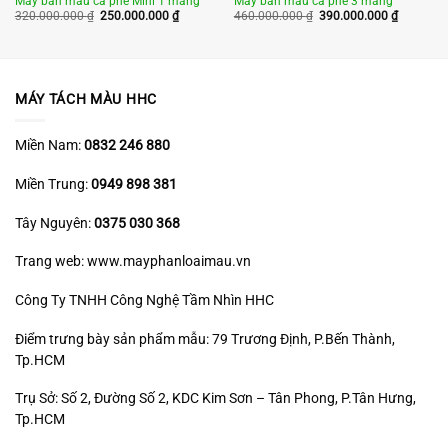
Máy bắn màu cà phê Mini 1 máng
Máy bắn màu cà phê 3 máng
Giá
Giá
Giá
Giá
320.000.000
₫
250.000.000
₫
460.000.000
₫
390.000.000
₫
gốc
hiện
gốc
hiện
là:
tại
là:
tại
320.000.000 ₫.
là:
460.000.000 ₫.
là:
250.000.000 ₫.
390.000.
MÁY TÁCH MÀU HHC
Miền Nam:
0832 246 880
Miền Trung:
0949 898 381
Tây Nguyên:
0375 030 368
Trang web: www.mayphanloaimau.vn
Công Ty TNHH Công Nghệ Tầm Nhìn HHC
Điểm trưng bày sản phẩm mẫu: 79 Trương Định, P.Bến Thành,
Tp.HCM
Trụ Sở: Số 2, Đường Số 2, KDC Kim Sơn – Tân Phong, P.Tân Hưng,
Tp.HCM