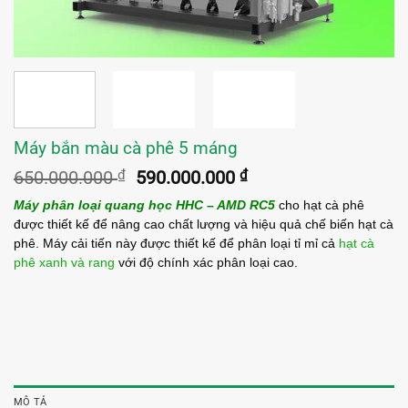
Máy bắn màu cà phê 5 máng
Giá
Giá
650.000.000
₫
590.000.000
₫
gốc
hiện
Máy phân loại quang học HHC – AMD RC5
cho hạt cà phê
là:
tại
được thiết kế để nâng cao chất lượng và hiệu quả chế biến hạt cà
650.000.000 ₫.
là:
phê. Máy cải tiến này được thiết kế để phân loại tỉ mỉ cả
hạt cà
590.000.000 ₫.
phê xanh và rang
với độ chính xác phân loại cao.
MÔ TẢ