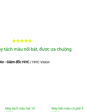
 tách màu nổi bật, được ưa chuộng
An - Giám đốc HHC
/
HHC Vision
Máy tách màu hạt 10
Máy bắn màu cà phê 5
Máy tách 