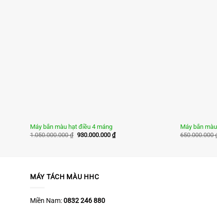
Máy bắn màu hạt điều 4 máng
Máy bắn màu 
Giá
Giá
1.050.000.000
₫
930.000.000
₫
650.000.000
gốc
hiện
là:
tại
1.050.000.000 ₫.
là:
930.000.000 ₫.
MÁY TÁCH MÀU HHC
Miền Nam:
0832 246 880