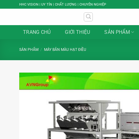
Bỏ
HHC VISION | UY TÍN | CHẤT LƯỢNG | CHUYÊN NGHIỆP
qua
nội
dung
TRANG CHỦ
GIỚI THIỆU
SẢN PHẨM
SẢN PHẨM
/
MÁY BẮN MÀU HẠT ĐIỀU