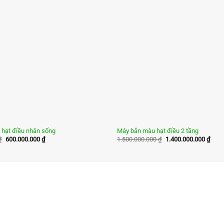
hạt điều nhân sống
Máy bắn màu hạt điều 2 tầng
Giá
Giá
Giá
Giá
₫
600.000.000
₫
1.500.000.000
₫
1.400.000.000
₫
gốc
hiện
gốc
hiện
là:
tại
là:
tại
650.000.000 ₫.
là:
1.500.000.000 ₫.
là:
600.000.000 ₫.
1.40