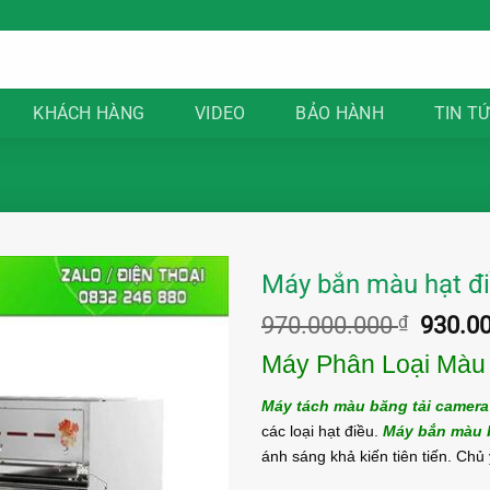
KHÁCH HÀNG
VIDEO
BẢO HÀNH
TIN T
Máy bắn màu hạt đ
Giá
970.000.000
₫
930.0
gốc
Máy Phân Loại Màu
là:
970.00
Máy tách màu băng tải camera
các loại hạt điều.
Máy bắn màu 
ánh sáng khả kiến ​​tiên tiến. Chủ