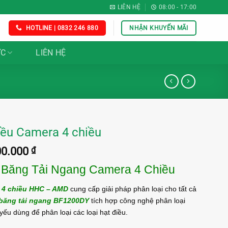
LIÊN HỆ
08:00 - 17:00
HOTLINE | 0832 246 880
NHẬN KHUYẾN MÃI
ỨC
LIÊN HỆ
iều Camera 4 chiều
Giá
00.000
₫
hiện
 Băng Tải Ngang Camera 4 Chiều
tại
0.000 ₫.
là:
 4 chiều HHC – AMD
cung cấp giải pháp phân loại cho tất cả
930.000.000 ₫.
băng tải ngang BF1200DY
tích hợp công nghệ phân loại
 yếu dùng để phân loại các loại hạt điều.