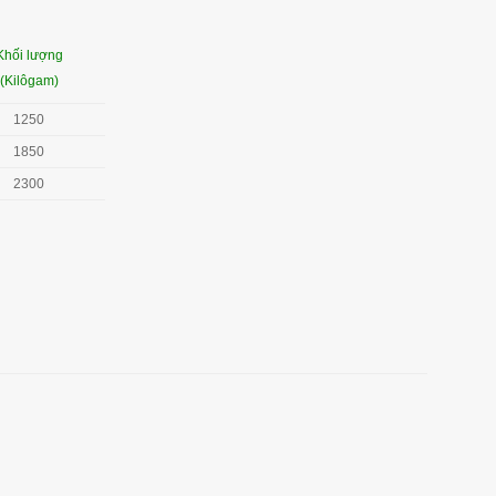
Khối lượng
(Kilôgam)
1250
1850
2300