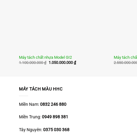
Máy tách chất nhựa Model GI2
Máy tách chấ
Giá
Giá
1.100.000.000
₫
1.050.000.000
₫
2.550.000.00
gốc
hiện
là:
tại
1.100.000.000 ₫.
là:
1.050.000.000 ₫.
MÁY TÁCH MÀU HHC
Miền Nam:
0832 246 880
Miền Trung:
0949 898 381
Tây Nguyên:
0375 030 368