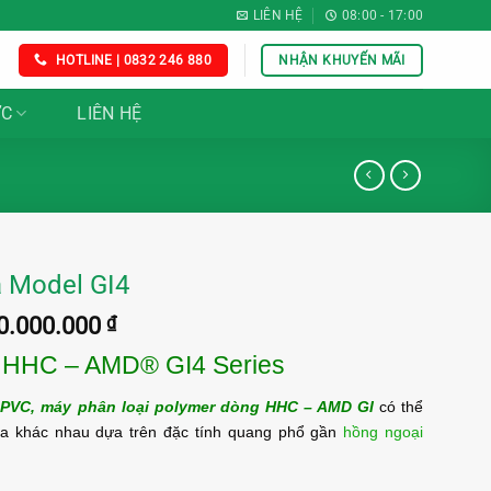
LIÊN HỆ
08:00 - 17:00
HOTLINE | 0832 246 880
NHẬN KHUYẾN MÃI
ỨC
LIÊN HỆ
a Model GI4
Giá
0.000.000
₫
hiện
 HHC – AMD® GI4 Series
tại
0.000.000 ₫.
là:
à PVC, máy phân loại polymer dòng HHC – AMD GI
có thể
1.600.000.000 ₫.
ựa khác nhau dựa trên đặc tính quang phổ gần
hồng ngoại