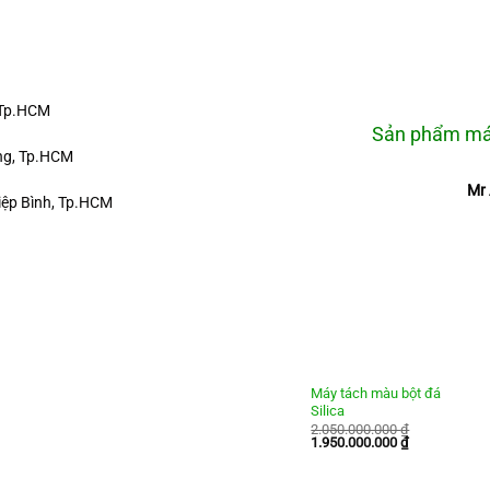
 Tp.HCM
Sản phẩm máy
ưng, Tp.HCM
Mr 
iệp Bình, Tp.HCM
Máy tách màu bột đá
Silica
2.050.000.000
₫
Giá
Giá
1.950.000.000
₫
gốc
hiện
là:
tại
2.050.000.000 ₫.
là: