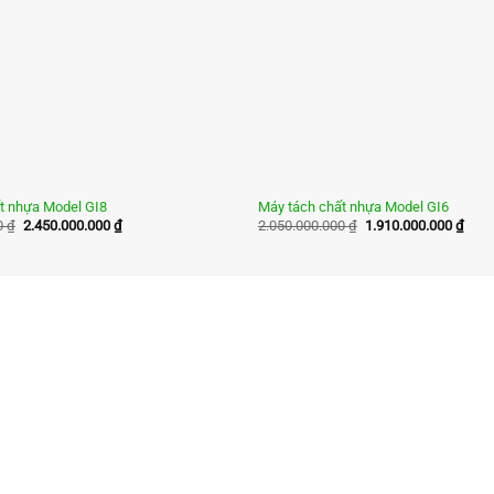
t nhựa Model GI8
Máy tách chất nhựa Model GI6
Giá
Giá
Giá
Giá
0
₫
2.450.000.000
₫
2.050.000.000
₫
1.910.000.000
₫
gốc
hiện
gốc
hiện
là:
tại
là:
tại
2.550.000.000 ₫.
là:
2.050.000.000 ₫.
là:
2.450.000.000 ₫.
1.91