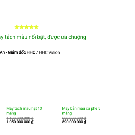
 tách màu nổi bật, được ưa chuộng
An - Giám đốc HHC
/
HHC Vision
Máy tách màu hạt 10
Máy bắn màu cà phê 5
Máy tách 
máng
máng
máng
1.100.000.000
₫
650.000.000
₫
620.000.
Giá
Giá
Giá
Giá
Giá
1.050.000.000
₫
590.000.000
₫
590.000.
gốc
hiện
gốc
hiện
gốc
là:
tại
là:
tại
là:
1.100.000.000 ₫.
là:
650.000.000 ₫.
là:
620.000.0