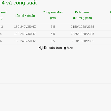
I4 và công suất
 suất
Công suất điện
Kích thước
Tần số điện áp
H)
(kw)
(D*R*C) (mm)
8-3
180-240V/50HZ
3,5
2150*1928*2385
-4
180-240V/50HZ
5,5
2825*1928*2385
-6
180-240V/50HZ
6,5
3518*1928*2385
Nghiên cứu trường hợp