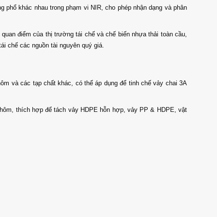
ng phổ khác nhau trong phạm vi NIR, cho phép nhận dạng và phân
uan điểm của thị trường tái chế và chế biến nhựa thải toàn cầu,
tái chế các nguồn tài nguyên quý giá.
à các tạp chất khác, có thể áp dụng để tinh chế vảy chai 3A
, thích hợp để tách vảy HDPE hỗn hợp, vảy PP & HDPE, vật