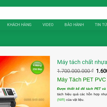
KHÁCH HÀNG
VIDEO
BẢO HÀNH
TIN T
Máy tách chất nhự
Giá
1.700.000.000
₫
1.60
gốc
Máy Tách PET PVC
là:
1.70
Được thiết kế để tách PET v
tách hiệu quả các hỗn hợp nh
(NIR)
của vật liệu.