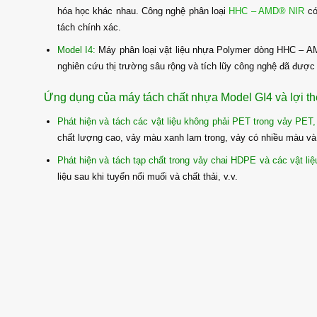
hóa học khác nhau. Công nghệ phân loại
HHC – AMD® NIR
có
tách chính xác.
Model I4:
Máy phân loại vật liệu nhựa Polymer dòng HHC – AMD
nghiên cứu thị trường sâu rộng và tích lũy công nghệ đã được t
Ứng dụng của máy tách chất nhựa Model GI4 và lợi 
Phát hiện và tách các vật liệu không phải PET trong vảy PET,
chất lượng cao, vảy màu xanh lam trong, vảy có nhiều màu và c
Phát hiện và tách tạp chất trong vảy chai HDPE và các vật l
liệu sau khi tuyển nổi muối và chất thải, v.v.