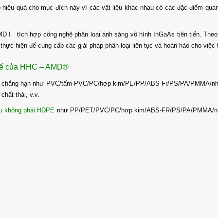
 hiệu quả cho mục đích này vì các vật liệu khác nhau có các đặc điểm qua
 I tích hợp công nghệ phân loại ánh sáng vô hình InGaAs tiên tiến. Theo q
hực hiện để cung cấp các giải pháp phân loại liên tục và hoàn hảo cho việc 
thế của HHC – AMD®
chẳng hạn như PVC/tấm PVC/PC/hợp kim/PE/PP/ABS-Fr/PS/PA/PMMA/nhôm v
hất thải, v.v.
iệu không phải HDPE
như PP/PET/PVC/PC/hợp kim/ABS-FR/PS/PA/PMMA/nhôm