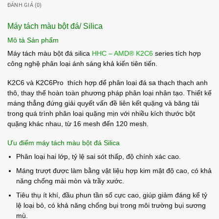
ĐÁNH GIÁ (0)
Máy tách màu bột đá/ Silica
Mô tả Sản phẩm
Máy tách màu bột đá silica
HHC – AMD® K2C6
series tích hợp
công nghệ phân loại ánh sáng khả kiến ​​tiên tiến.
K2C6 và K2C6Pro thích hợp để phân loại đá sa thạch thạch anh
thô, thay thế hoàn toàn phương pháp phân loại nhân tạo. Thiết kế
máng thẳng đứng giải quyết vấn đề liên kết quặng và băng tải
trong quá trình phân loại quặng mịn với nhiều kích thước bột
quặng khác nhau, từ 16 mesh đến 120 mesh.
Ưu điểm máy tách màu bột đá Silica
Phân loại hai lớp, tỷ lệ sai sót thấp, độ chính xác cao.
Máng trượt được làm bằng vật liệu hợp kim mật độ cao, có khả
năng chống mài mòn và trầy xước.
Tiêu thụ ít khí, đầu phun tần số cực cao, giúp giảm đáng kể tỷ
lệ loại bỏ, có khả năng chống bụi trong môi trường bụi sương
mù.