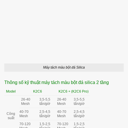
Máy tách màu bột đá Silica
Thông số kỹ thuật máy tách màu bột đá silica 2 tầng
Model
K2C6
K2C6 + (K2C6 Pro)
26-40
3,5-5,5
26-40
3,5-5,5
Mesh
tấn/giờ
Mesh
tấn/giờ
40-70
2,5-4,5
40-70
2,5-4,5
Công
Mesh
tấn/giờ
Mesh
tấn/giờ
suất
70-120
1,5-2,5
70-120
1,5-2,5