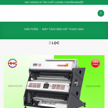
Bỏ
HHC VISION | UY TÍN | CHẤT LƯỢNG | CHUYÊN NGHIỆP
qua
nội
dung
SẢN PHẨM
/
MÁY TÁCH MÀU CÁT THẠCH ANH
LỌC