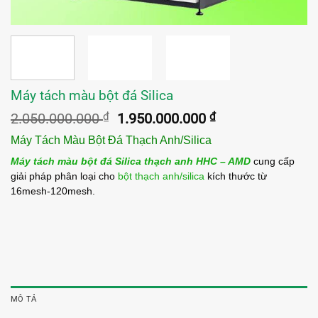
Máy tách màu bột đá Silica
Giá
Giá
2.050.000.000
₫
1.950.000.000
₫
gốc
hiện
Máy Tách Màu Bột Đá Thạch Anh/Silica
là:
tại
2.050.000.000 ₫.
là:
Máy tách màu bột đá Silica thạch anh HHC – AMD
cung cấp
1.950.000.000 ₫
giải pháp phân loại cho
bột thạch anh/silica
kích thước từ
16mesh-120mesh.
MÔ TẢ