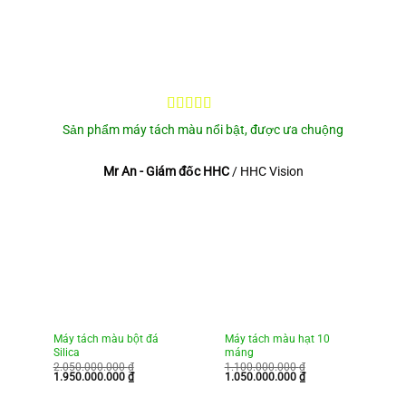
Sản phẩm máy tách màu nổi bật, được ưa chuộng
Mr An - Giám đốc HHC
/
HHC Vision
Máy tách màu bột đá
Máy tách màu hạt 10
M
Silica
máng
m
2.050.000.000
₫
1.100.000.000
₫
6
Giá
Giá
Giá
Giá
Gi
1.950.000.000
₫
1.050.000.000
₫
5
gốc
hiện
gốc
hiện
g
là:
tại
là:
tại
là
2.050.000.000 ₫.
là:
1.100.000.000 ₫.
là:
65