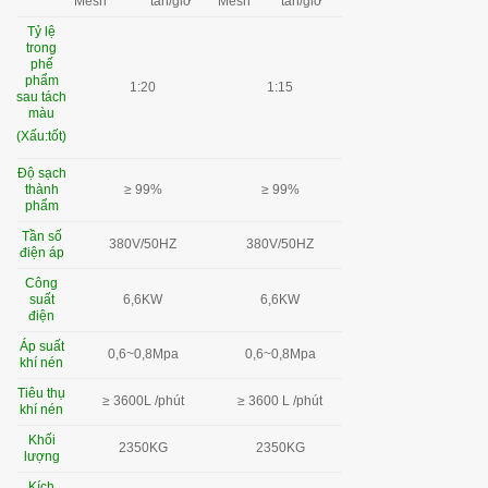
Mesh
tấn/giờ
Mesh
tấn/giờ
Tỷ lệ
trong
phế
phẩm
1:20
1:15
sau tách
màu
(Xấu:tốt)
Độ sạch
thành
≥ 99%
≥ 99%
phẩm
Tần số
380V/50HZ
380V/50HZ
điện áp
Công
suất
6,6KW
6,6KW
điện
Áp suất
0,6~0,8Mpa
0,6~0,8Mpa
khí nén
Tiêu thụ
≥ 3600L /phút
≥ 3600 L /phút
khí nén
Khối
2350KG
2350KG
lượng
Kích