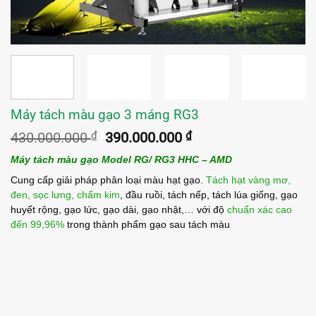
Máy tách màu gạo 3 máng RG3
Giá
Giá
430.000.000
₫
390.000.000
₫
gốc
hiện
Máy tách màu gạo Model RG/ RG3 HHC – AMD
là:
tại
430.000.000 ₫.
là:
Cung cấp giải pháp phân loại màu hạt gạo.
Tách hạt vàng mơ,
390.000.000 ₫.
đen, sọc lưng, chấm kim
, đầu ruồi, tách nếp, tách lúa giống, gạo
huyết rộng, gạo lức, gạo dài, gạo nhật,… với độ
chuẩn xác cao
đến 99,96%
trong thành phẩm gạo sau tách màu