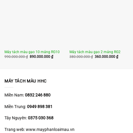
Máy tách màu gạo 10 máng RG10
Máy tách màu gạo 2 máng RG2
Giá
Giá
Giá
Giá
990.000.000
₫
890.000.000
₫
380.000.000
₫
360.000.000
₫
gốc
hiện
gốc
hiện
là:
tại
là:
tại
990.000.000 ₫.
là:
380.000.000 ₫.
là:
890.000.000 ₫.
360.000.
MÁY TÁCH MÀU HHC
Miền Nam:
0832 246 880
Miền Trung:
0949 898 381
Tây Nguyên:
0375 030 368
Trang web: www.mayphanloaimau.vn