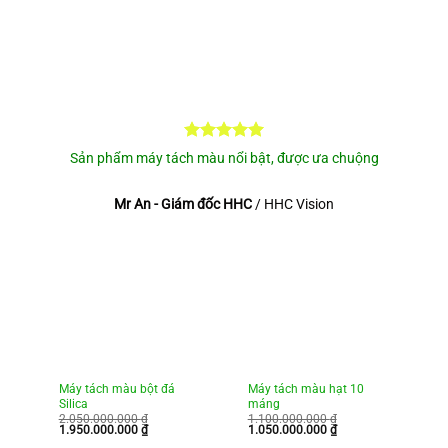
Sản phẩm máy tách màu nổi bật, được ưa chuộng
Mr An - Giám đốc HHC
/
HHC Vision
Máy tách màu bột đá
Máy tách màu hạt 10
M
Silica
máng
m
2.050.000.000
₫
1.100.000.000
₫
6
Giá
Giá
Giá
Giá
Gi
1.950.000.000
₫
1.050.000.000
₫
5
gốc
hiện
gốc
hiện
g